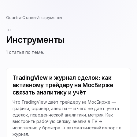
Quantra
·
Статьи
·
Инструменты
ТЕГ
Инструменты
1
статья
по теме.
TradingView и журнал сделок: как
активному трейдеру на МосБирже
связать аналитику и учёт
Что TradingView даёт трейдеру на МосБирже —
графики, скринер, алерты — и чего не даёт: учёта
сделок, поведенческой аналитики, метрик. Как
выстроить рабочую связку: анализ в TV →
исполнение у брокера → автоматический импорт в
журнал.