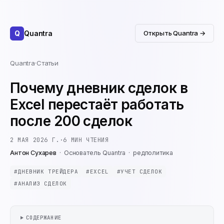
Q
Quantra
Открыть Quantra →
Quantra
·
Статьи
Почему дневник сделок в
Excel перестаёт работать
после 200 сделок
2 МАЯ 2026 Г.
·
6
МИН ЧТЕНИЯ
Антон Сухарев
·
Основатель Quantra
·
редполитика
#
ДНЕВНИК ТРЕЙДЕРА
#
EXCEL
#
УЧЕТ СДЕЛОК
#
АНАЛИЗ СДЕЛОК
СОДЕРЖАНИЕ