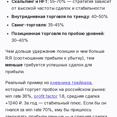
Скальпинг и HFT
: 55–70% — стратегия зависит
от высокой частоты сделок и стабильности
Внутридневная торговля по тренду
: 40–50%
Свинг-торговля
: 35–45%
Позиционная торговля по пробою уровней
:
30–40%
Чем дольше удержание позиции и чем больше
R:R (соотношение прибыли к убытку), тем
меньше
требуется успешных сделок для
прибыли.
Реальный пример из
дневника трейдера
,
который торгует пробои на российском рынке:
win rate 36%,
profit factor
1.8, средняя сделка
+1240 ₽. За год — стабильный плюс. Если бы он
гнался за win rate 70%, ему бы пришлось
закрывать прибыли раньше — и средняя сделка