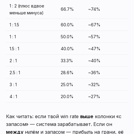
1 : 2 (плюс вдвое
66.7%
~74%
меньше минуса)
1 : 1.5
60.0%
~67%
1 : 1
50.0%
~57%
1.5 : 1
40.0%
~47%
2 : 1
33.3%
~40%
2.5 : 1
28.6%
~36%
3 : 1
25.0%
~32%
4 : 1
20.0%
~27%
Как читать: если твой win rate
выше
колонки «с
запасом» — система зарабатывает. Если он
между
нулём и запасом — прибыль на грани, её