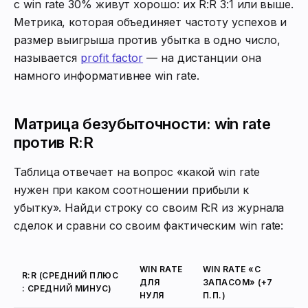
с win rate 30% живут хорошо: их R:R 3:1 или выше.
Метрика, которая объединяет частоту успехов и
размер выигрыша против убытка в одно число,
называется
profit factor
— на дистанции она
намного информативнее win rate.
Матрица безубыточности: win rate
против R:R
Таблица отвечает на вопрос «какой win rate
нужен при каком соотношении прибыли к
убытку». Найди строку со своим R:R из журнала
сделок и сравни со своим фактическим win rate:
WIN RATE
WIN RATE «С
R:R (СРЕДНИЙ ПЛЮС
ДЛЯ
ЗАПАСОМ» (+7
: СРЕДНИЙ МИНУС)
НУЛЯ
П.П.)