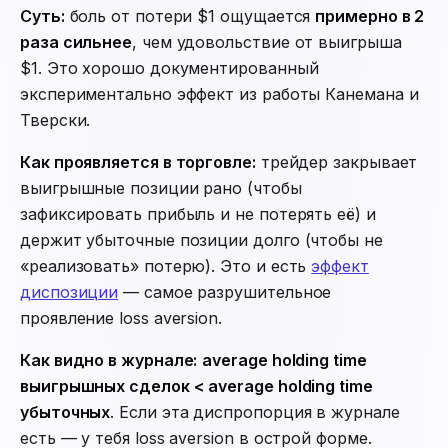
Суть:
боль от потери $1 ощущается
примерно в 2
раза сильнее
, чем удовольствие от выигрыша
$1. Это хорошо документированный
экспериментально эффект из работы Канемана и
Тверски.
Как проявляется в торговле:
трейдер закрывает
выигрышные позиции рано (чтобы
зафиксировать прибыль и не потерять её) и
держит убыточные позиции долго (чтобы не
«реализовать» потерю). Это и есть
эффект
диспозиции
— самое разрушительное
проявление loss aversion.
Как видно в журнале:
average holding time
выигрышных сделок < average holding time
убыточных
. Если эта диспропорция в журнале
есть — у тебя loss aversion в острой форме.