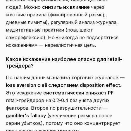
людей. Можно
снизить их влияние
через
жёсткие правила (фиксированный размер,
дневные лимиты), регулярный анализ журнала,
медитативные практики (повышают
саморефлексию). Но «никогда не подвергаться
искажениям» — нереалистичная цель.
Какое искажение наиболее опасно для retail-
трейдера?
По нашим данным анализа торговых журналов —
loss aversion с её следствием disposition effect
.
Это искажение
систематически снижает PF
retail-трейдеров на 0.2-0.4 без учёта других
факторов. Второе по разрушительности —
gambler's fallacy
(увеличение размера после
серии убытков), потому что оно концентрирует
риск ровно в худшие моменты.