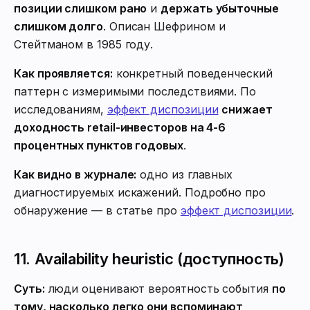
позиции слишком рано
и
держать убыточные
слишком долго
. Описан Шефрином и
Стейтманом в 1985 году.
Как проявляется:
конкретный поведенческий
паттерн с измеримыми последствиями. По
исследованиям,
эффект диспозиции
снижает
доходность retail-инвесторов на 4-6
процентных пунктов годовых
.
Как видно в журнале:
одно из главных
диагностируемых искажений. Подробно про
обнаружение — в статье про
эффект диспозиции
.
11. Availability heuristic (доступность)
Суть:
люди оценивают вероятность события
по
тому, насколько легко они вспоминают