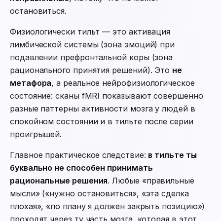
остановиться.
Физиологически тильт — это активация
лимбической системы (зона эмоций) при
подавлении префронтальной коры (зона
рационального принятия решений). Это
не
метафора
, а реальное нейрофизиологическое
состояние: сканы fMRI показывают совершенно
разные паттерны активности мозга у людей в
спокойном состоянии и в тильте после серии
проигрышей.
Главное практическое следствие:
в тильте ты
буквально не способен принимать
рациональные решения
. Любые «правильные
мысли» («нужно остановиться», «эта сделка
плохая», «по плану я должен закрыть позицию»)
проходят через ту часть мозга, которая в этот